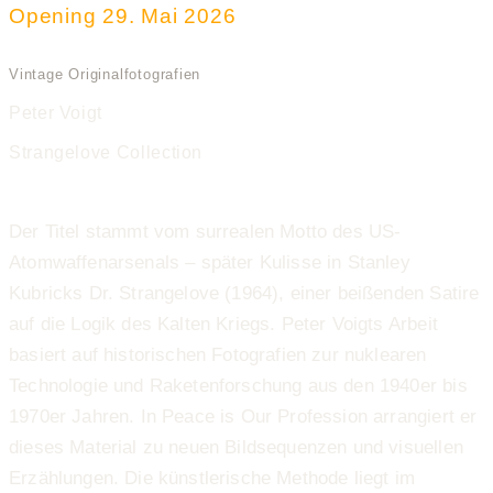
Opening 29. Mai 2026
Vintage Originalfotografien
Peter Voigt
Strangelove Collection
Der Titel stammt vom surrealen Motto des US-
Atomwaffenarsenals – später Kulisse in Stanley
Kubricks Dr. Strangelove (1964), einer beißenden Satire
auf die Logik des Kalten Kriegs. Peter Voigts Arbeit
basiert auf historischen Fotografien zur nuklearen
Technologie und Raketenforschung aus den 1940er bis
1970er Jahren. In Peace is Our Profession arrangiert er
dieses Material zu neuen Bildsequenzen und visuellen
Erzählungen. Die künstlerische Methode liegt im