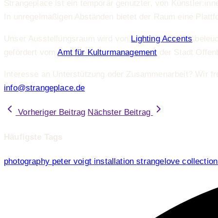
Strangeplace ist ein temporär genutzter, von Künstler:inn
In unregelmäßigen Abständen bietet der Raum eine Plattfo
Unser Ausstellungsraum wird von
Lighting Accents
beleuc
gefördert vom
Amt für Kulturmanagement
der Stadt Offen
Interesse an Unterstützung oder Zusammenarbeit? Wir fre
info@strangeplace.de
Vorheriger Beitrag
Nächster Beitrag
Häufigste Tags
photography
peter voigt
installation
strangelove collectio