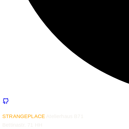
STRANGEPLACE
Atelierhaus B71
Bettinastr. 71 HH