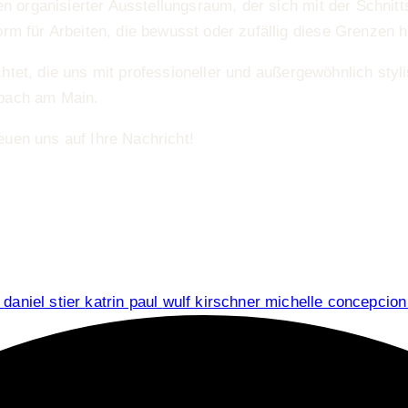
en organisierter Ausstellungsraum, der sich mit der Schnit
rm für Arbeiten, die bewusst oder zufällig diese Grenzen h
htet, die uns mit professioneller und außergewöhnlich styl
bach am Main.
uen uns auf Ihre Nachricht!
n
daniel stier
katrin paul
wulf kirschner
michelle concepcio