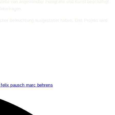
tstelle von angewandter Fotografie und Kunst beschäftigt.
interfragen.
isher Beleuchtung ausgestattet haben. Das Projekt wird
n
felix pausch
marc behrens