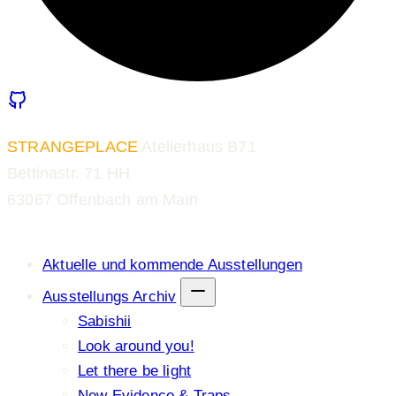
STRANGEPLACE
Atelierhaus B71
Bettinastr. 71 HH
63067 Offenbach am Main
Aktuelle und kommende Ausstellungen
Ausstellungs Archiv
Sabishii
Look around you!
Let there be light
New Evidence & Traps