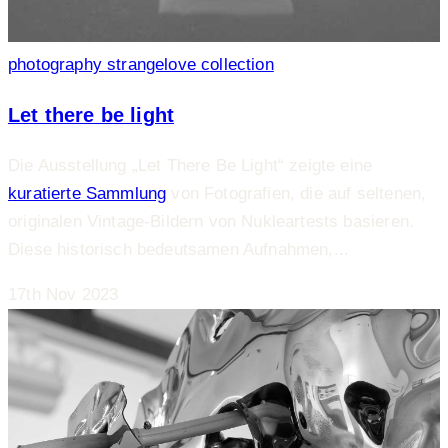
photography
strangelove collection
Let there be light
Die Ausstellung „Let There Be Light“ zeigte eine
kuratierte Sammlung
von Fotografien, die auf seltenen,
originalen Vintage-Bildern von Nukleartests basieren.
Diese historisch bedeutsamen Aufnahmen,...
17th Nov 2023