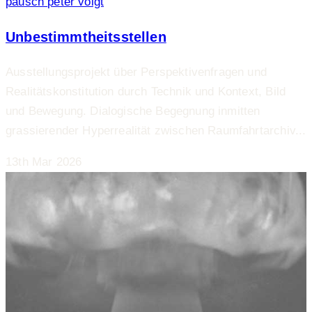
pausch
peter voigt
Unbestimmtheitsstellen
Ausstellungsprojekt über Perspektivenfragen und
Realitätskonstitution durch Technik und Kontext, Bild
und Bewegung. Dialogische Begegnung inmitten
grassierender Hyperrealität zwischen Raumfahrtarchiv...
13th Mar 2026