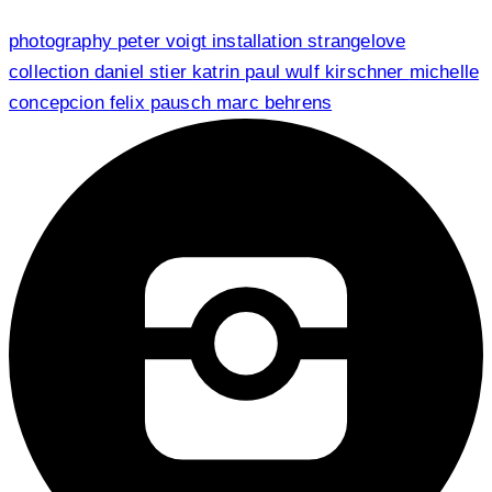
photography
peter voigt
installation
strangelove
collection
daniel stier
katrin paul
wulf kirschner
michelle
concepcion
felix pausch
marc behrens