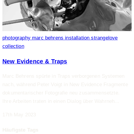
photography
marc behrens
installation
strangelove
collection
New Evidence & Traps
Marc Behrens spürte in Traps verborgenen Systemen
nach, während Peter Voigt in New Evidence Fragmente
dokumentarischer Fotografie neu zusammensetzte.
Ihre Arbeiten traten in einen Dialog über Wahrneh...
17th May 2023
Häufigste Tags